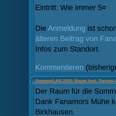
Eintritt: Wie immer 5¤
Die
Anmeldung
ist schon
älteren Beitrag von Fan
Infos zum Standort.
Kommentieren
(bisheri
SommerLAN 2010: Raum fest, Turnier
Der Raum für die Somme
Dank Fanamors Mühe kö
Birkhausen.