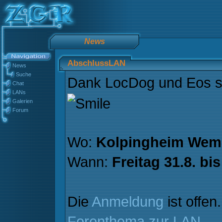
News
AbschlussLAN
News
Suche
Dank LocDog und Eos st
Chat
LANs
Galerien
Forum
Wo:
Kolpingheim Wem
Wann:
Freitag 31.8. bi
Die
Anmeldung
ist offen
Forenthema zur LAN
.