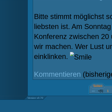
Bitte stimmt möglichst 
liebsten ist. Am Sonntag
Konferenz zwischen 20 
wir machen. Wer Lust un
einklinken.
Kommentieren
(bisheri
Seiten
<[5]
1
<<
Version v0.70