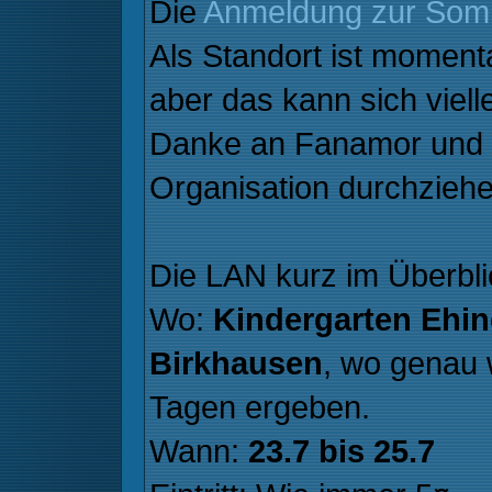
Die
Anmeldung zur So
Als Standort ist moment
aber das kann sich viel
Danke an Fanamor und 
Organisation durchziehe
Die LAN kurz im Überbli
Wo:
Kindergarten Ehi
Birkhausen
, wo genau 
Tagen ergeben.
Wann:
23.7 bis 25.7