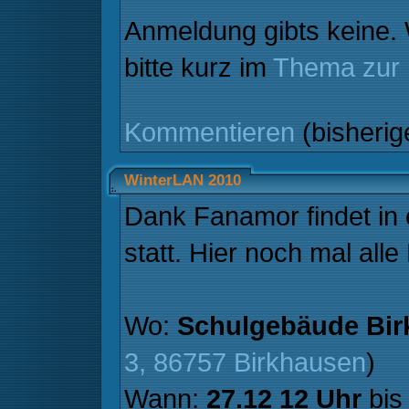
Anmeldung gibts keine.
bitte kurz im
Thema zur
Kommentieren
(bisheri
WinterLAN 2010
Dank Fanamor findet in 
statt. Hier noch mal alle
Wo:
Schulgebäude Bir
3, 86757 Birkhausen
)
Wann:
27.12 12 Uhr
bi